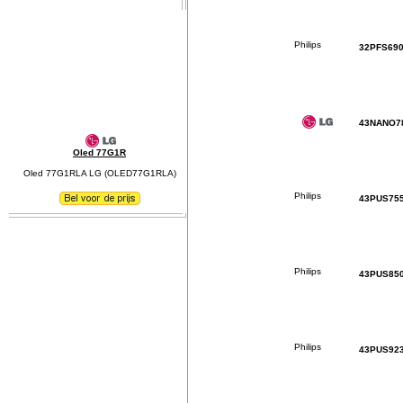
32PFS69
43NANO7
Oled 77G1R
Oled 77G1RLA LG (OLED77G1RLA)
43PUS75
43PUS85
43PUS92