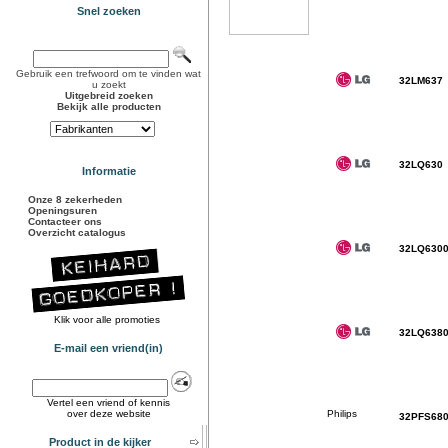
Snel zoeken
Gebruik een trefwoord om te vinden wat
32LM637
u zoekt
Uitgebreid zoeken
Bekijk alle producten
32LQ630
Informatie
Onze 8 zekerheden
Openingsuren
Contacteer ons
Overzicht catalogus
32LQ630
Klik voor alle promoties
32LQ638
E-mail een vriend(in)
Vertel een vriend of kennis
over deze website
32PFS68
Product in de kijker