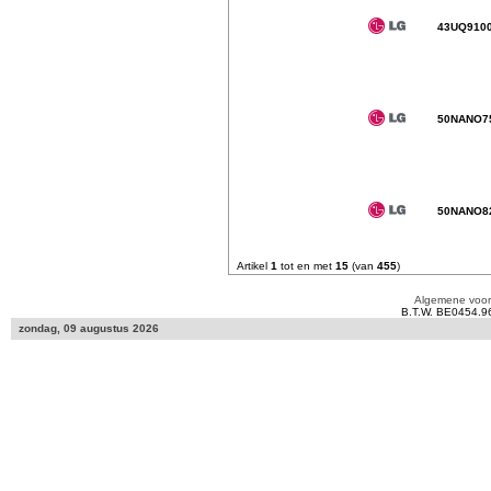
43UQ910
50NANO7
50NANO8
Artikel
1
tot en met
15
(van
455
)
Algemene voo
B.T.W. BE0454.9
zondag, 09 augustus 2026