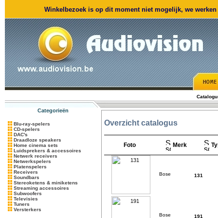
Winkelbezoek is op dit moment niet mogelijk, we werken m
Catalogu
Categorieën
Overzicht catalogus
Blu-ray-spelers
CD-spelers
DAC's
Draadloze speakers
Foto
Merk
Ty
Home cinema sets
Luidsprekers & accessoires
Netwerk receivers
Netwerkspelers
Platenspelers
Receivers
131
Soundbars
Stereoketens & miniketens
Streaming accessoires
Subwoofers
Televisies
Tuners
Versterkers
191