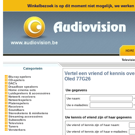
Winkelbezoek is op dit moment niet mogelijk, we werken m
Televisi
Categorieën
Vertel een vriend of kennis ove
Blu-ray-spelers
Oled 77G26
CD-spelers
DAC's
Draadloze speakers
Home cinema sets
Uw gegevens
Luidsprekers & accessoires
Netwerk receivers
Uw naam:
*
Netwerkspelers
Platenspelers
Uw e-mailadres:
*
Receivers
Soundbars
Stereoketens & miniketens
Streaming accessoires
Uw kennis of vriend zijn of haar gegevens
Subwoofers
Televisies
Uw vriend of kennis zijn of haar naam:
Tuners
Versterkers
Uw vriend of kennis zijn of haar e-mailadres: