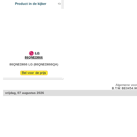
Product in de kijker
86QNED866
86QNED866 LG (86QNED866QA)
Algemene voo
B.T.W. BE0454.9
vrijdag, 07 augustus 2026