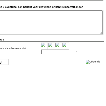
an u eventueel een bericht voor uw vriend of kennis mee verzenden
code
s in die u hiernaast ziet:
*