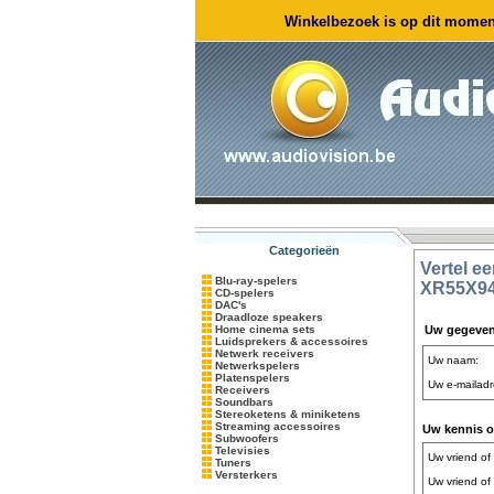
Winkelbezoek is op dit moment
Categorieën
Vertel e
Blu-ray-spelers
XR55X9
CD-spelers
DAC's
Draadloze speakers
Home cinema sets
Uw gegeve
Luidsprekers & accessoires
Netwerk receivers
Uw naam:
Netwerkspelers
Platenspelers
Uw e-mailadr
Receivers
Soundbars
Stereoketens & miniketens
Streaming accessoires
Uw kennis of
Subwoofers
Televisies
Uw vriend of
Tuners
Versterkers
Uw vriend of 