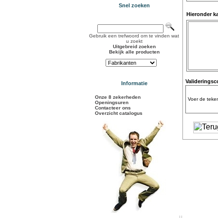
Snel zoeken
Hieronder k
Gebruik een trefwoord om te vinden wat
u zoekt
Uitgebreid zoeken
Bekijk alle producten
Validerings
Informatie
Onze 8 zekerheden
Voer de teken
Openingsuren
Contacteer ons
Overzicht catalogus