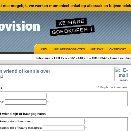
 niet mogelijk, we werken momenteel enkel op afspraak en blijven telefo
Televisies
»
LED TV's
»
55'' - 140 cm
»
XR55X94J
»
E-mail een ke
en vriend of kennis over
4J
ns
* Verplichte informatie
*
es:
*
 vriend zijn of haar gegevens
 kennis zijn of haar naam:
*
kennis zijn of haar e-mailadres:
*