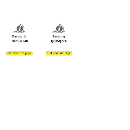
TX75HX940
QE65Q77A