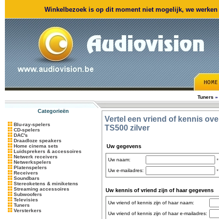
Winkelbezoek is op dit moment niet mogelijk, we werken m
Tuners
Categorieën
Vertel een vriend of kennis ove
Blu-ray-spelers
TS500 zilver
CD-spelers
DAC's
Draadloze speakers
Home cinema sets
Uw gegevens
Luidsprekers & accessoires
Netwerk receivers
Uw naam:
*
Netwerkspelers
Platenspelers
Uw e-mailadres:
*
Receivers
Soundbars
Stereoketens & miniketens
Streaming accessoires
Uw kennis of vriend zijn of haar gegevens
Subwoofers
Televisies
Uw vriend of kennis zijn of haar naam:
Tuners
Versterkers
Uw vriend of kennis zijn of haar e-mailadres: