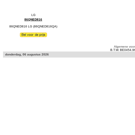
86QNED816
86QNED816 LG (86QNED816QA)
Algemene voo
B.T.W. BE0454.9
donderdag, 06 augustus 2026