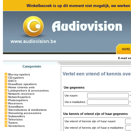
Winkelbezoek is op dit moment niet mogelijk, we werken m
E-mail e
Categorieën
Vertel een vriend of kennis ov
Blu-ray-spelers
CD-spelers
DAC's
Draadloze speakers
Home cinema sets
Uw gegevens
Luidsprekers & accessoires
Netwerk receivers
Uw naam:
*
Netwerkspelers
Platenspelers
Uw e-mailadres:
*
Receivers
Soundbars
Stereoketens & miniketens
Streaming accessoires
Uw kennis of vriend zijn of haar gegevens
Subwoofers
Televisies
Uw vriend of kennis zijn of haar naam:
Tuners
Versterkers
Uw vriend of kennis zijn of haar e-mailadres: