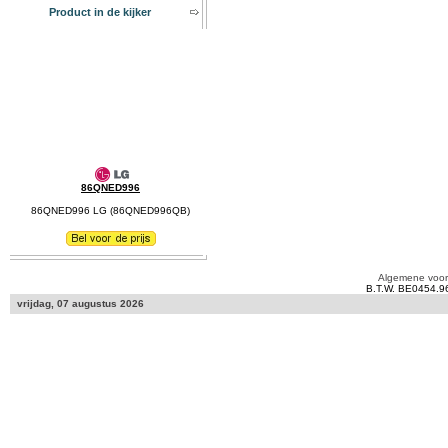
Product in de kijker
86QNED996
86QNED996 LG (86QNED996QB)
Algemene voo
B.T.W. BE0454.9
vrijdag, 07 augustus 2026