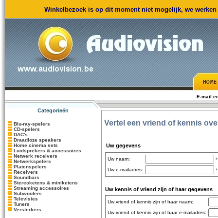
Winkelbezoek is op dit moment niet mogelijk, we werken m
E-mail e
Categorieën
Vertel een vriend of kennis ov
Blu-ray-spelers
CD-spelers
DAC's
Draadloze speakers
Home cinema sets
Uw gegevens
Luidsprekers & accessoires
Netwerk receivers
Uw naam:
*
Netwerkspelers
Platenspelers
Uw e-mailadres:
*
Receivers
Soundbars
Stereoketens & miniketens
Streaming accessoires
Uw kennis of vriend zijn of haar gegevens
Subwoofers
Televisies
Uw vriend of kennis zijn of haar naam:
Tuners
Versterkers
Uw vriend of kennis zijn of haar e-mailadres: