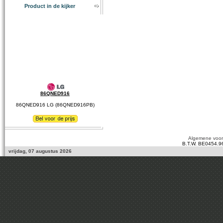
Product in de kijker
86QNED916
86QNED916 LG (86QNED916PB)
Algemene voo
B.T.W. BE0454.9
vrijdag, 07 augustus 2026