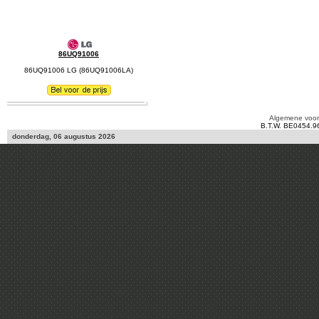
86UQ91006
86UQ91006 LG (86UQ91006LA)
Algemene voo
B.T.W. BE0454.9
donderdag, 06 augustus 2026