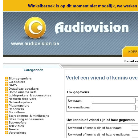
Winkelbezoek is op dit moment niet mogelijk, we werken m
E-mail e
Categorieën
Vertel een vriend of kennis ov
Blu-ray-spelers
CD-spelers
DAC's
Draadloze speakers
Home cinema sets
Uw gegevens
Luidsprekers & accessoires
Netwerk receivers
Uw naam:
*
Netwerkspelers
Platenspelers
Uw e-mailadres:
*
Receivers
Soundbars
Stereoketens & miniketens
Streaming accessoires
Uw kennis of vriend zijn of haar gegevens
Subwoofers
Televisies
Uw vriend of kennis zijn of haar naam:
Tuners
Versterkers
Uw vriend of kennis zijn of haar e-mailadres: