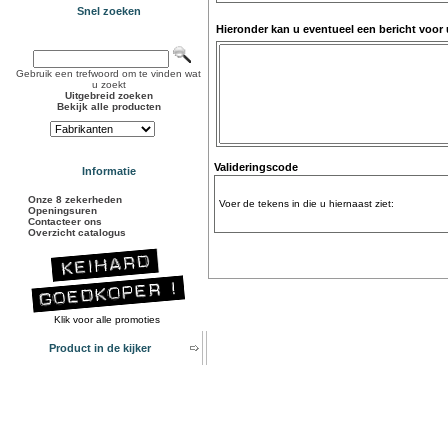
Snel zoeken
Hieronder kan u eventueel een bericht voor
Gebruik een trefwoord om te vinden wat
u zoekt
Uitgebreid zoeken
Bekijk alle producten
Valideringscode
Informatie
Onze 8 zekerheden
Voer de tekens in die u hiernaast ziet:
Openingsuren
Contacteer ons
Overzicht catalogus
Klik voor alle promoties
Product in de kijker