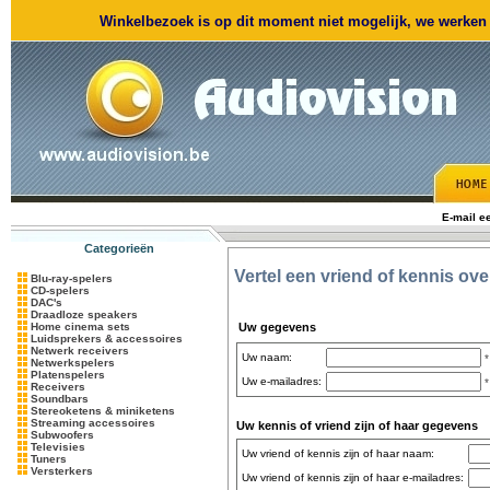
Winkelbezoek is op dit moment niet mogelijk, we werken m
E-mail e
Categorieën
Vertel een vriend of kennis ov
Blu-ray-spelers
CD-spelers
DAC's
Draadloze speakers
Home cinema sets
Uw gegevens
Luidsprekers & accessoires
Netwerk receivers
Uw naam:
*
Netwerkspelers
Platenspelers
Uw e-mailadres:
*
Receivers
Soundbars
Stereoketens & miniketens
Streaming accessoires
Uw kennis of vriend zijn of haar gegevens
Subwoofers
Televisies
Uw vriend of kennis zijn of haar naam:
Tuners
Versterkers
Uw vriend of kennis zijn of haar e-mailadres: