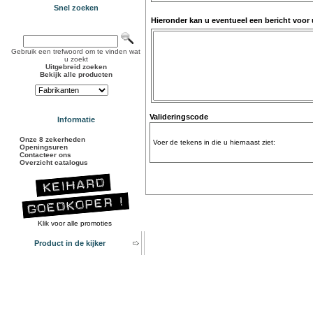
Snel zoeken
Hieronder kan u eventueel een bericht voor
Gebruik een trefwoord om te vinden wat
u zoekt
Uitgebreid zoeken
Bekijk alle producten
Valideringscode
Informatie
Onze 8 zekerheden
Voer de tekens in die u hiernaast ziet:
Openingsuren
Contacteer ons
Overzicht catalogus
Klik voor alle promoties
Product in de kijker