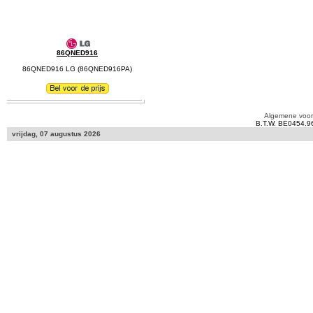
86QNED916
86QNED916 LG (86QNED916PA)
Algemene voo
B.T.W. BE0454.9
vrijdag, 07 augustus 2026