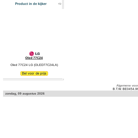
Product in de kijker
Oled 77C24
Oled 77C24 LG (OLED77C24LA)
Algemene voo
B.T.W. BE0454.9
zondag, 09 augustus 2026