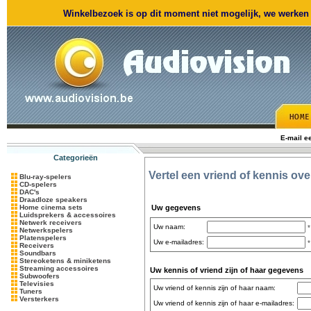
Winkelbezoek is op dit moment niet mogelijk, we werken m
E-mail e
Categorieën
Vertel een vriend of kennis ov
Blu-ray-spelers
CD-spelers
DAC's
Draadloze speakers
Home cinema sets
Uw gegevens
Luidsprekers & accessoires
Netwerk receivers
Uw naam:
*
Netwerkspelers
Platenspelers
Uw e-mailadres:
*
Receivers
Soundbars
Stereoketens & miniketens
Streaming accessoires
Uw kennis of vriend zijn of haar gegevens
Subwoofers
Televisies
Uw vriend of kennis zijn of haar naam:
Tuners
Versterkers
Uw vriend of kennis zijn of haar e-mailadres: