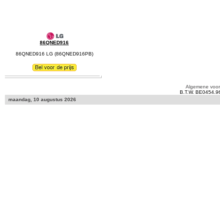
86QNED916
86QNED916 LG (86QNED916PB)
Algemene voo
B.T.W. BE0454.9
maandag, 10 augustus 2026