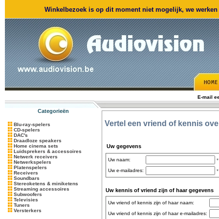
Winkelbezoek is op dit moment niet mogelijk, we werken m
E-mail e
Categorieën
Vertel een vriend of kennis ov
Blu-ray-spelers
CD-spelers
DAC's
Draadloze speakers
Home cinema sets
Uw gegevens
Luidsprekers & accessoires
Netwerk receivers
Uw naam:
*
Netwerkspelers
Platenspelers
Uw e-mailadres:
*
Receivers
Soundbars
Stereoketens & miniketens
Streaming accessoires
Uw kennis of vriend zijn of haar gegevens
Subwoofers
Televisies
Uw vriend of kennis zijn of haar naam:
Tuners
Versterkers
Uw vriend of kennis zijn of haar e-mailadres: