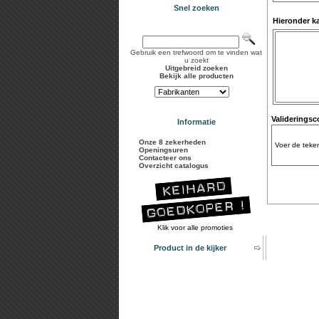
Snel zoeken
Hieronder k
Gebruik een trefwoord om te vinden wat
u zoekt
Uitgebreid zoeken
Bekijk alle producten
Validerings
Informatie
Onze 8 zekerheden
Voer de teken
Openingsuren
Contacteer ons
Overzicht catalogus
Klik voor alle promoties
Product in de kijker