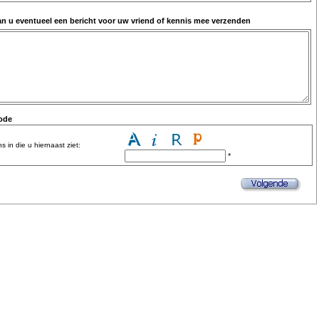
an u eventueel een bericht voor uw vriend of kennis mee verzenden
code
s in die u hiernaast ziet:
*