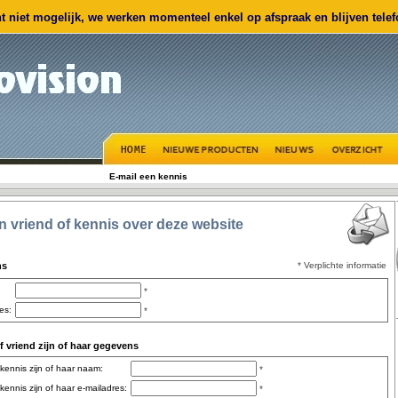
 niet mogelijk, we werken momenteel enkel op afspraak en blijven telefo
E-mail een kennis
en vriend of kennis over deze website
ns
* Verplichte informatie
*
es:
*
 vriend zijn of haar gegevens
 kennis zijn of haar naam:
*
kennis zijn of haar e-mailadres:
*