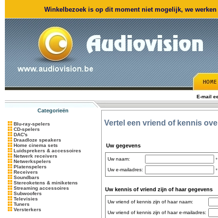
Winkelbezoek is op dit moment niet mogelijk, we werken m
E-mail e
Categorieën
Vertel een vriend of kennis ov
Blu-ray-spelers
CD-spelers
DAC's
Draadloze speakers
Home cinema sets
Uw gegevens
Luidsprekers & accessoires
Netwerk receivers
Uw naam:
*
Netwerkspelers
Platenspelers
Uw e-mailadres:
*
Receivers
Soundbars
Stereoketens & miniketens
Streaming accessoires
Uw kennis of vriend zijn of haar gegevens
Subwoofers
Televisies
Uw vriend of kennis zijn of haar naam:
Tuners
Versterkers
Uw vriend of kennis zijn of haar e-mailadres: