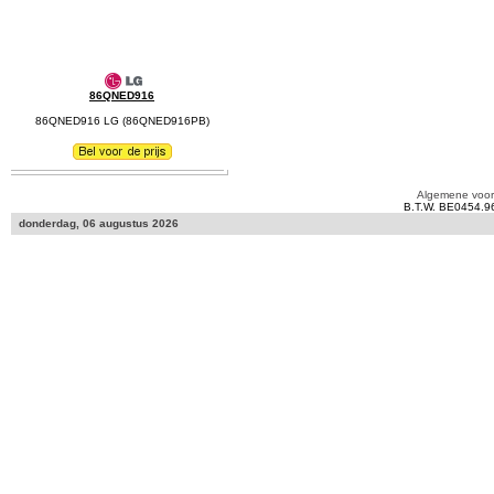
86QNED916
86QNED916 LG (86QNED916PB)
Algemene voo
B.T.W. BE0454.9
donderdag, 06 augustus 2026