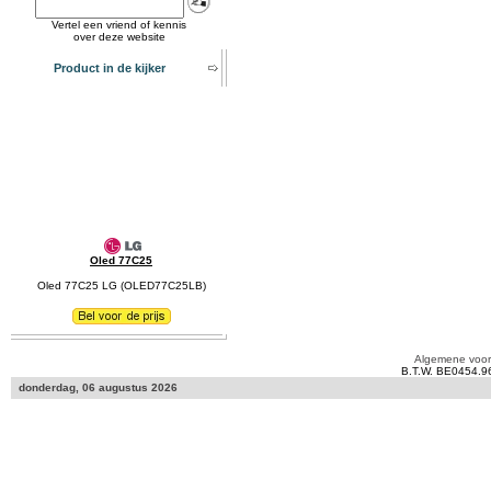
Vertel een vriend of kennis
over deze website
Product in de kijker
Oled 77C25
Oled 77C25 LG (OLED77C25LB)
Algemene voo
B.T.W. BE0454.9
donderdag, 06 augustus 2026