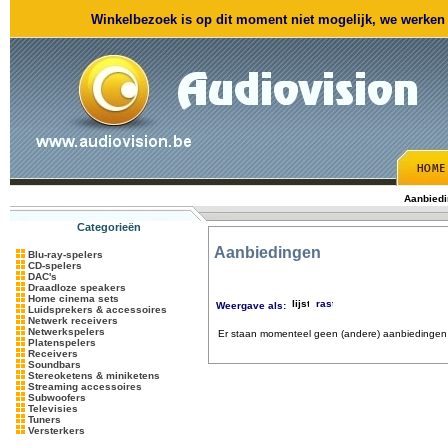
Winkelbezoek is op dit moment niet mogelijk, we werken m
Aanbied
Categorieën
Aanbiedingen
Blu-ray-spelers
CD-spelers
DAC's
Draadloze speakers
Home cinema sets
Weergave als:
Luidsprekers & accessoires
Netwerk receivers
Netwerkspelers
Er staan momenteel geen (andere) aanbiedingen 
Platenspelers
Receivers
Soundbars
Stereoketens & miniketens
Streaming accessoires
Subwoofers
Televisies
Tuners
Versterkers