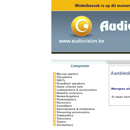
Winkelbezoek is op dit moment
Categorieën
Aanbied
Blu-ray-spelers
CD-spelers
DAC's
Draadloze speakers
Home cinema sets
Weergave al
Luidsprekers & accessoires
Netwerk receivers
Netwerkspelers
Er staan mom
Platenspelers
Receivers
Soundbars
Stereoketens & miniketens
Streaming accessoires
Subwoofers
Televisies
Tuners
Versterkers