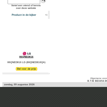
Vertel een vriend of kennis
over deze website
Product in de kijker
86QNED816
86QNED816 LG (86QNED816QA)
Algemene voo
B.T.W. BE0454.9
zondag, 09 augustus 2026