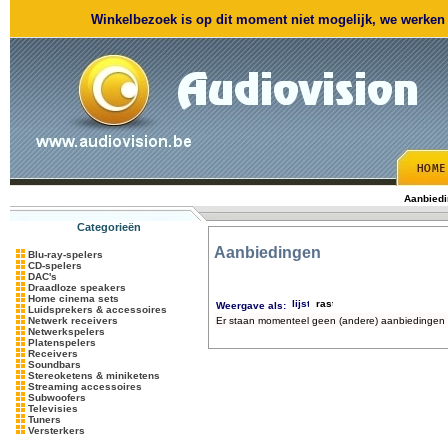
Winkelbezoek is op dit moment niet mogelijk, we werken m
Aanbied
Categorieën
Aanbiedingen
Blu-ray-spelers
CD-spelers
DAC's
Draadloze speakers
Home cinema sets
Weergave als:
Luidsprekers & accessoires
Netwerk receivers
Er staan momenteel geen (andere) aanbiedingen 
Netwerkspelers
Platenspelers
Receivers
Soundbars
Stereoketens & miniketens
Streaming accessoires
Subwoofers
Televisies
Tuners
Versterkers