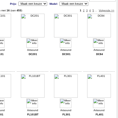
Prijs:
Model:
n met
16
(van
453
)
1
2
3
4
5
...
Volgende >>
101
DC201
DC301
DC84
101
FL101BT
FL301
FL401