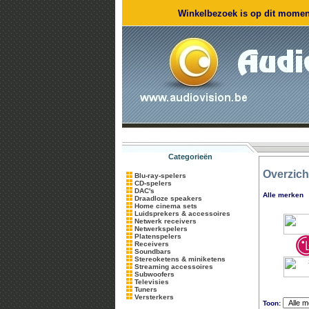
Winkelbezoek is op dit moment
Categorieën
Overzich
Blu-ray-spelers
CD-spelers
DAC's
Alle merken
Draadloze speakers
Home cinema sets
Luidsprekers & accessoires
Netwerk receivers
Netwerkspelers
Platenspelers
Receivers
Soundbars
Stereoketens & miniketens
Streaming accessoires
Subwoofers
Televisies
Tuners
Versterkers
Toon: