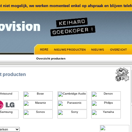
 niet mogelijk, we werken momenteel enkel op afspraak en blijven telefo
Overzicht producten
t producten