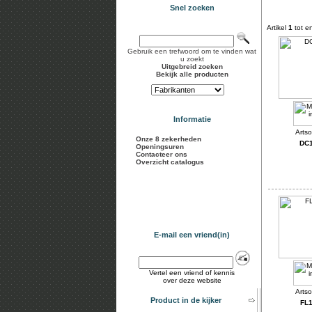
Snel zoeken
Artikel
1
tot e
Gebruik een trefwoord om te vinden wat
u zoekt
Uitgebreid zoeken
Bekijk alle producten
Informatie
Onze 8 zekerheden
DC
Openingsuren
Contacteer ons
Overzicht catalogus
E-mail een vriend(in)
Vertel een vriend of kennis
over deze website
Product in de kijker
FL