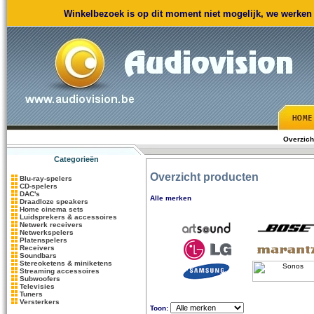
Winkelbezoek is op dit moment niet mogelijk, we werken m
Overzich
Categorieën
Overzicht producten
Blu-ray-spelers
CD-spelers
DAC's
Alle merken
Draadloze speakers
Home cinema sets
Luidsprekers & accessoires
Netwerk receivers
Netwerkspelers
Platenspelers
Receivers
Soundbars
Stereoketens & miniketens
Streaming accessoires
Subwoofers
Televisies
Tuners
Versterkers
Toon: