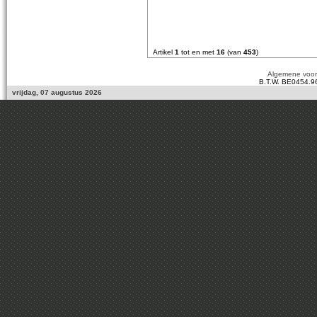
Artikel
1
tot en met
16
(van
453
)
Algemene voo
B.T.W. BE0454.9
vrijdag, 07 augustus 2026