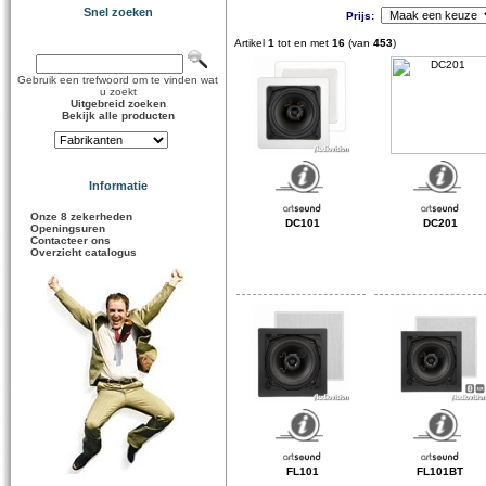
Snel zoeken
Prijs:
Artikel
1
tot en met
16
(van
453
)
Gebruik een trefwoord om te vinden wat
u zoekt
Uitgebreid zoeken
Bekijk alle producten
Informatie
Onze 8 zekerheden
DC101
DC201
Openingsuren
Contacteer ons
Overzicht catalogus
FL101
FL101BT