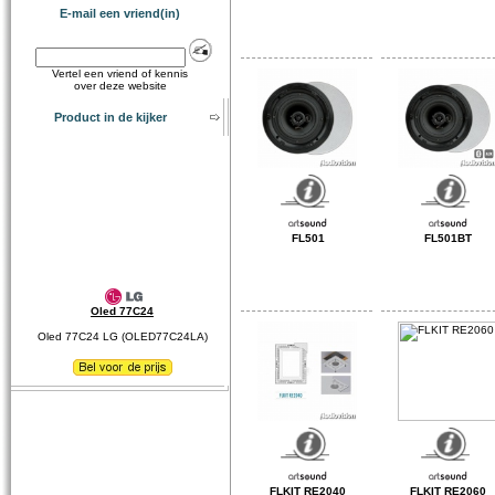
E-mail een vriend(in)
Vertel een vriend of kennis
over deze website
Product in de kijker
FL501
FL501BT
Oled 77C24
Oled 77C24 LG (OLED77C24LA)
FLKIT RE2040
FLKIT RE2060