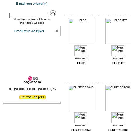
E-mail een vriend(in)
Vertel een vriend of kennis
over deze website
Product in de kijker
FL501
FL501BT
86QNED816
86QNED816 LG (86QNED816QA)
FLKIT RE2040
FLKIT RE2060