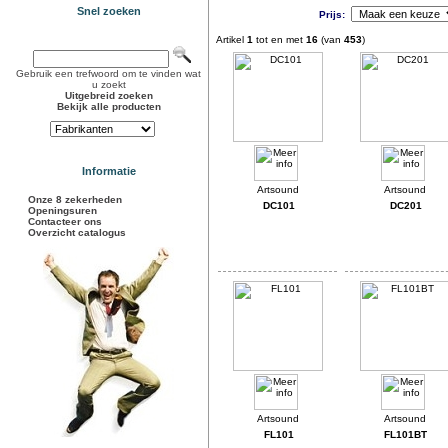
Snel zoeken
Prijs:
Artikel
1
tot en met
16
(van
453
)
Gebruik een trefwoord om te vinden wat
u zoekt
Uitgebreid zoeken
Bekijk alle producten
Informatie
Onze 8 zekerheden
DC101
DC201
Openingsuren
Contacteer ons
Overzicht catalogus
FL101
FL101BT