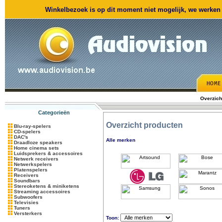
Winkelbezoek is op dit moment niet mogelijk, we werken m
Overzich
Categorieën
Overzicht producten
Blu-ray-spelers
CD-spelers
DAC's
Alle merken
Draadloze speakers
Home cinema sets
Luidsprekers & accessoires
Netwerk receivers
Netwerkspelers
Platenspelers
Receivers
Soundbars
Stereoketens & miniketens
Streaming accessoires
Subwoofers
Televisies
Tuners
Versterkers
Toon: