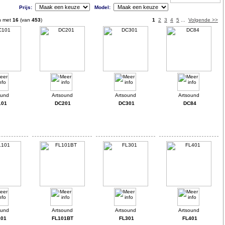
Prijs:
Model:
n met
16
(van
453
)
1
2
3
4
5
...
Volgende >>
101
DC201
DC301
DC84
101
FL101BT
FL301
FL401