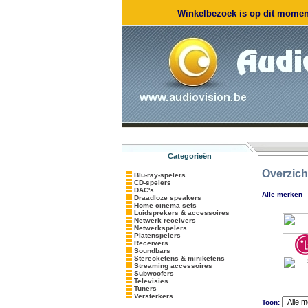
Winkelbezoek is op dit moment
Categorieën
Overzich
Blu-ray-spelers
CD-spelers
DAC's
Alle merken
Draadloze speakers
Home cinema sets
Luidsprekers & accessoires
Netwerk receivers
Netwerkspelers
Platenspelers
Receivers
Soundbars
Stereoketens & miniketens
Streaming accessoires
Subwoofers
Televisies
Tuners
Versterkers
Toon: