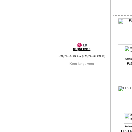
86QNED916
86QNED916 LG (86QNED916PB)
FL
FLKIT 