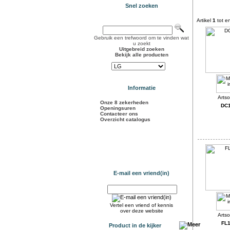
Snel zoeken
Artikel
1
tot e
Gebruik een trefwoord om te vinden wat
u zoekt
Uitgebreid zoeken
Bekijk alle producten
Informatie
Onze 8 zekerheden
DC
Openingsuren
Contacteer ons
Overzicht catalogus
E-mail een vriend(in)
Vertel een vriend of kennis
over deze website
FL
Product in de kijker