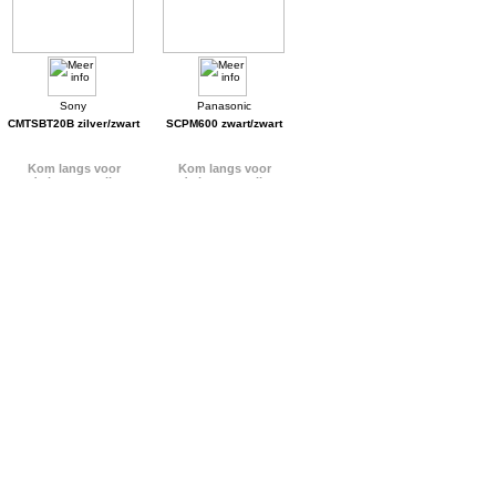
CMTSBT20B zilver/zwart
SCPM600 zwart/zwart