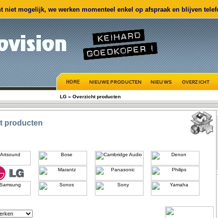
 niet mogelijk, we werken momenteel enkel op afspraak en blijven telefo
LG
»
Overzicht producten
t producten