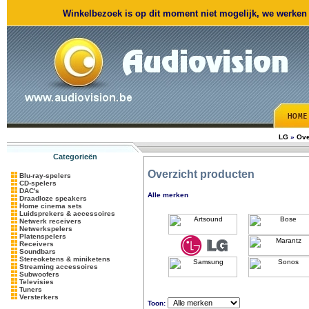
Winkelbezoek is op dit moment niet mogelijk, we werken m
LG
»
Ove
Categorieën
Overzicht producten
Blu-ray-spelers
CD-spelers
DAC's
Alle merken
Draadloze speakers
Home cinema sets
Luidsprekers & accessoires
Netwerk receivers
Netwerkspelers
Platenspelers
Receivers
Soundbars
Stereoketens & miniketens
Streaming accessoires
Subwoofers
Televisies
Tuners
Versterkers
Toon: