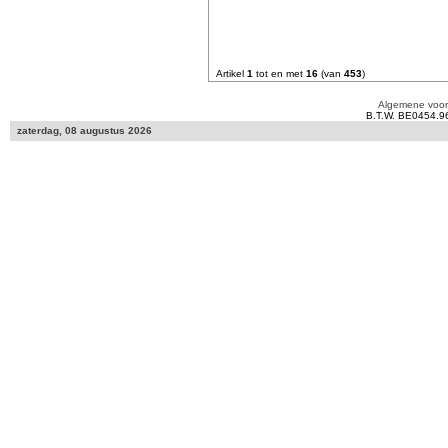
Artikel
1
tot en met
16
(van
453
)
Algemene voo
B.T.W. BE0454.9
zaterdag, 08 augustus 2026