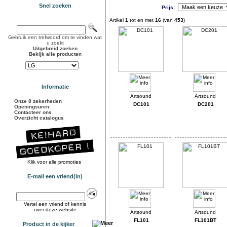
Snel zoeken
Prijs:
Artikel
1
tot en met
16
(van
453
)
Gebruik een trefwoord om te vinden wat
u zoekt
Uitgebreid zoeken
Bekijk alle producten
Informatie
Onze 8 zekerheden
DC101
DC201
Openingsuren
Contacteer ons
Overzicht catalogus
Klik voor alle promoties
E-mail een vriend(in)
Vertel een vriend of kennis
over deze website
FL101
FL101BT
Product in de kijker