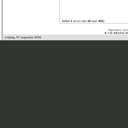
Artikel
1
tot en met
16
(van
453
)
Algemene voo
B.T.W. BE0454.9
vrijdag, 07 augustus 2026