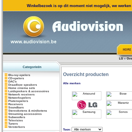
Winkelbezoek is op dit moment niet mogelijk, we werken m
LG
»
Ove
Categorieën
Overzicht producten
Blu-ray-spelers
CD-spelers
DAC's
Alle merken
Draadloze speakers
Home cinema sets
Luidsprekers & accessoires
Netwerk receivers
Netwerkspelers
Platenspelers
Receivers
Soundbars
Stereoketens & miniketens
Streaming accessoires
Subwoofers
Televisies
Tuners
Versterkers
Toon: