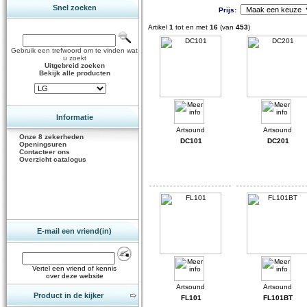
Snel zoeken
Prijs:
Artikel
1
tot en met
16
(van
453
)
Gebruik een trefwoord om te vinden wat
u zoekt
Uitgebreid zoeken
Bekijk alle producten
Informatie
Onze 8 zekerheden
DC101
DC201
Openingsuren
Contacteer ons
Overzicht catalogus
E-mail een vriend(in)
Vertel een vriend of kennis
over deze website
Product in de kijker
FL101
FL101BT