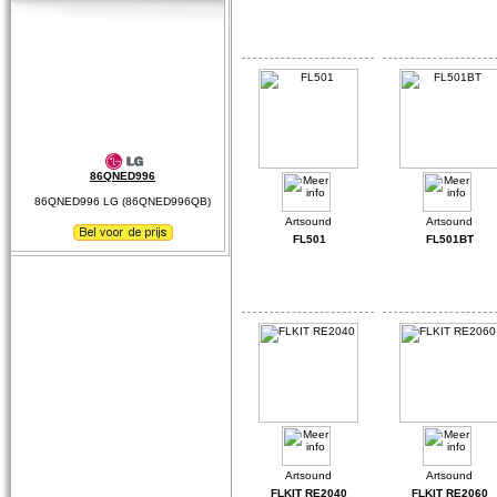
86QNED996
86QNED996 LG (86QNED996QB)
FL501
FL501BT
FLKIT RE2040
FLKIT RE2060