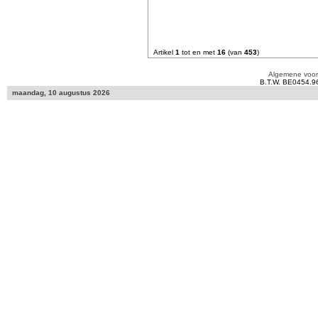
Artikel
1
tot en met
16
(van
453
)
Algemene voo
B.T.W. BE0454.9
maandag, 10 augustus 2026