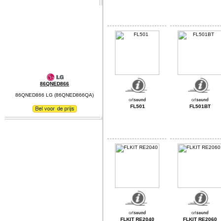
86QNED866
86QNED866 LG (86QNED866QA)
FL501
FL501BT
FLKIT RE2040
FLKIT RE2060