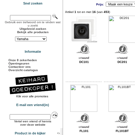
Snel zoeken
Prijs:
Artikel
1
tot en met
16
(van
453
)
Gebruik een trefwoord om te vinden wat
u zoekt
Uitgebreid zoeken
Bekijk alle producten
Informatie
Onze 8 zekerheden
DC101
DC201
Openingsuren
Contacteer ons
Overzicht catalogus
Klik voor alle promoties
E-mail een vriend(in)
Vertel een vriend of kennis
over deze website
FL101
FL101BT
Product in de kijker