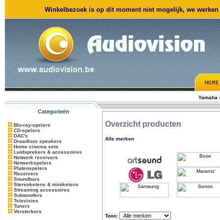
Winkelbezoek is op dit moment niet mogelijk, we werken m
Yamaha
Categorieën
Overzicht producten
Blu-ray-spelers
CD-spelers
DAC's
Alle merken
Draadloze speakers
Home cinema sets
Luidsprekers & accessoires
Netwerk receivers
Netwerkspelers
Platenspelers
Receivers
Soundbars
Stereoketens & miniketens
Streaming accessoires
Subwoofers
Televisies
Tuners
Versterkers
Toon: