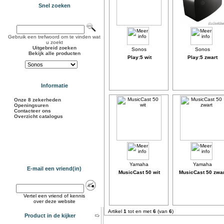
Snel zoeken
Gebruik een trefwoord om te vinden wat
u zoekt
Uitgebreid zoeken
Bekijk alle producten
Play:5 wit
Play:5 zwart
Informatie
Onze 8 zekerheden
Openingsuren
Contacteer ons
Overzicht catalogus
E-mail een vriend(in)
MusicCast 50 wit
MusicCast 50 zwar
Vertel een vriend of kennis
over deze website
Artikel
1
tot en met
6
(van
6
)
Product in de kijker