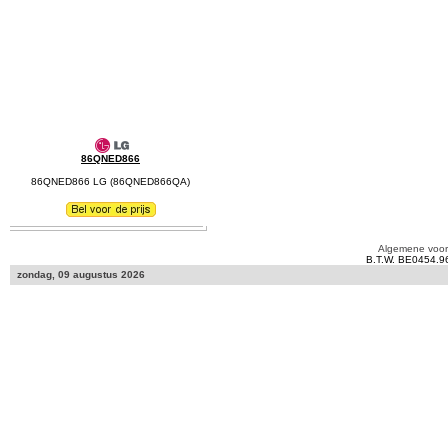
86QNED866
86QNED866 LG (86QNED866QA)
Algemene voo
B.T.W. BE0454.9
zondag, 09 augustus 2026