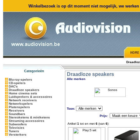
Winkelbezoek is op dit moment niet mogelijk, we werken m
Draadloz
Categorieën
Draadloze speakers
Alle merken
Blu-ray-spelers
CD-spelers
DAC's
Draadloze speakers
Home cinema sets
Luidsprekers & accessoires
Netwerk receivers
Netwerkspelers
Platenspelers
Toon:
Receivers
Soundbars
Prijs:
Stereoketens & miniketens
Streaming accessoires
Artikel
1
tot en met
6
(van
6
)
Subwoofers
Televisies
Tuners
Versterkers