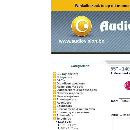
Winkelbezoek is op dit moment
Categorieën
55'' - 1
Andere merke
Blu-ray-spelers
CD-spelers
DAC's
Draadloze speakers
Home cinema sets
Luidsprekers & accessoires
Netwerk receivers
Netwerkspelers
Platenspelers
Toon:
Receivers
Soundbars
Stereoketens & miniketens
Streaming accessoires
Artikel
1
tot e
Subwoofers
Televisies
LED TV's
32'' - 81 cm
40'' - 102 cm