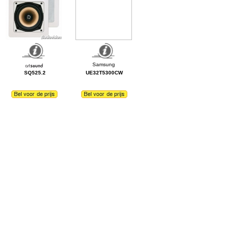
SQ525.2
UE32T5300CW