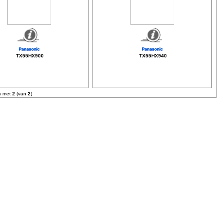
TX55HX900
TX55HX940
n met
2
(van
2
)