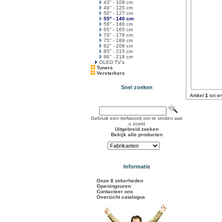
43'' - 109 cm
49'' - 125 cm
50'' - 127 cm
55'' - 140 cm
58'' - 146 cm
65'' - 165 cm
70'' - 178 cm
75'' - 189 cm
82'' - 208 cm
85'' - 215 cm
86'' - 218 cm
OLED TV's
Tuners
Versterkers
Snel zoeken
Artikel
1
tot e
Gebruik een trefwoord om te vinden wat
u zoekt
Uitgebreid zoeken
Bekijk alle producten
Informatie
Onze 8 zekerheden
Openingsuren
Contacteer ons
Overzicht catalogus