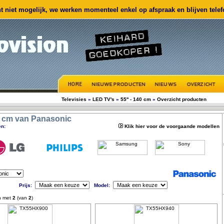
 niet mogelijk, we werken momenteel enkel op afspraak en blijven telefo
Televisies
»
LED TV's
»
55'' - 140 cm
»
Overzicht producten
40 cm van Panasonic
n:
Klik hier voor de voorgaande modellen
Prijs:
Model:
n met
2
(van
2
)