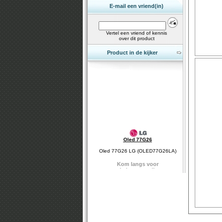
E-mail een vriend(in)
Vertel een vriend of kennis
over dit product
Product in de kijker
Oled 77G26
Oled 77G26 LG (OLED77G26LA)