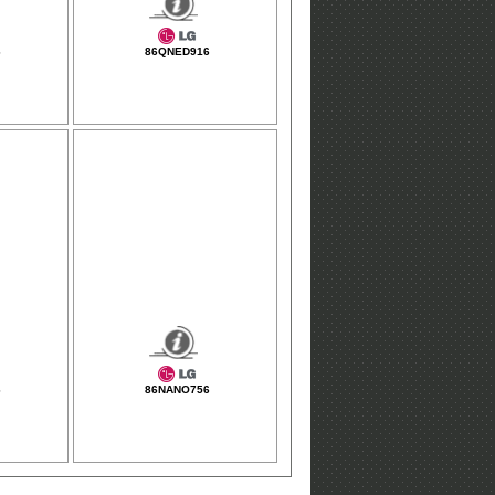
6
86QNED916
6
86NANO756