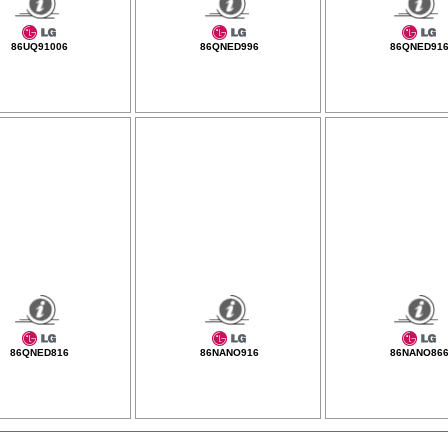
86UQ91006
86QNED996
86QNED91
86QNED816
86NANO916
86NANO86