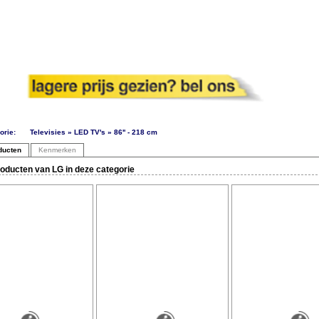
orie:
Televisies » LED TV's » 86'' - 218 cm
ducten
Kenmerken
oducten van LG in deze categorie