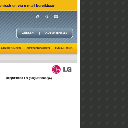
nisch en via e-mail bereikbaar
86QNED866 LG (86QNED866QA)