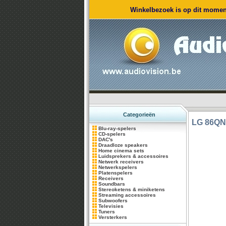
Winkelbezoek is op dit moment
Categorieën
LG
86QN
Blu-ray-spelers
CD-spelers
DAC's
Draadloze speakers
Home cinema sets
Luidsprekers & accessoires
Netwerk receivers
Netwerkspelers
Platenspelers
Receivers
Soundbars
Stereoketens & miniketens
Streaming accessoires
Subwoofers
Televisies
Tuners
Versterkers