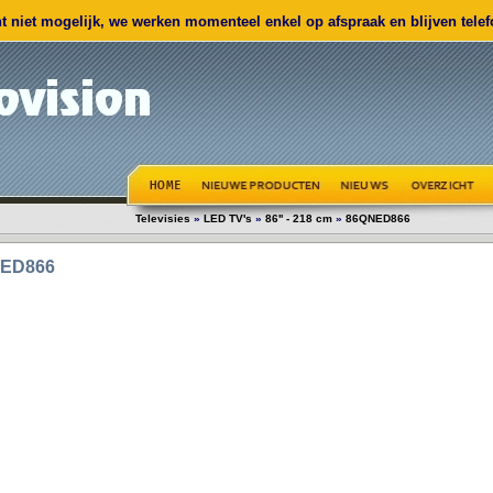
 niet mogelijk, we werken momenteel enkel op afspraak en blijven telefo
Televisies
»
LED TV's
»
86'' - 218 cm
»
86QNED866
ED866