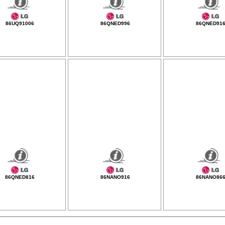
86UQ91006
86QNED996
86QNED91
86QNED816
86NANO916
86NANO86