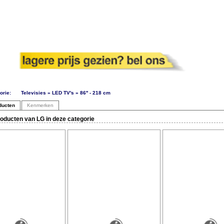
orie:
Televisies » LED TV's » 86'' - 218 cm
ducten
Kenmerken
oducten van LG in deze categorie