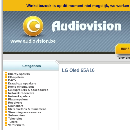
Winkelbezoek is op dit moment niet mogelijk, we werken m
Televisi
Categorieën
LG
Oled 65A16
Blu-ray-spelers
CD-spelers
DAC's
Draadloze speakers
Home cinema sets
Luidsprekers & accessoires
Netwerk receivers
Netwerkspelers
Platenspelers
Receivers
Soundbars
Stereoketens & miniketens
Streaming accessoires
Subwoofers
Televisies
Tuners
Versterkers