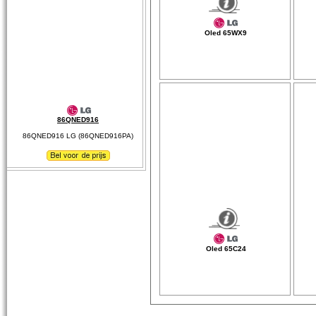
Oled 65WX9
86QNED916
86QNED916 LG (86QNED916PA)
Oled 65C24