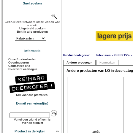
Snel zoeken
Gebruik een trefwoord om te vinden wat
u zoekt
Uitgebreid zoeken
Bekijk alle producten
Informatie
Product categorie:
Televisies » OLED TV's » 
Onze 8 zekerheden
Openingsuren
Andere producten
Kenmerken
Contacteer ons
Overzicht catalogus
Andere producten van LG in deze categ
Klik voor alle promoties
E-mail een vriend(in)
Vertel een vriend of kennis
over dit product
Product in de kijker