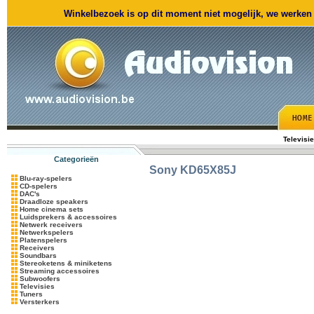
Winkelbezoek is op dit moment niet mogelijk, we werken m
Televisi
Categorieën
Sony
KD65X85J
Blu-ray-spelers
CD-spelers
DAC's
Draadloze speakers
Home cinema sets
Luidsprekers & accessoires
Netwerk receivers
Netwerkspelers
Platenspelers
Receivers
Soundbars
Stereoketens & miniketens
Streaming accessoires
Subwoofers
Televisies
Tuners
Versterkers