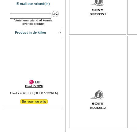
E-mail een vriend(in)
XR65X95J
Vertel een vriend of kennis
over dit product
Product in de kijker
Oled 77G26
Oled 77G26 LG (OLED77G26LA)
KD65X81J