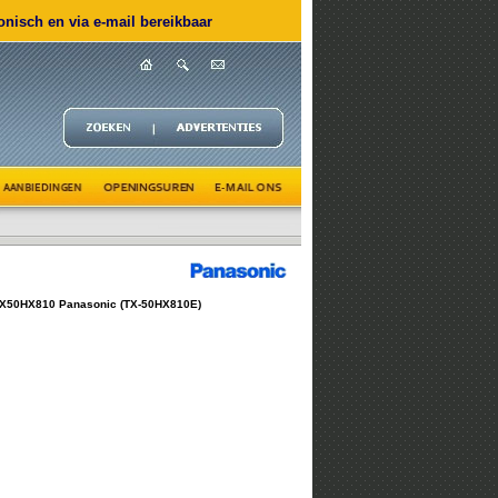
nisch en via e-mail bereikbaar
X50HX810 Panasonic (TX-50HX810E)