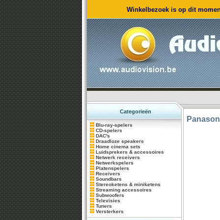
Winkelbezoek is op dit moment
Categorieën
Panason
Blu-ray-spelers
CD-spelers
DAC's
Draadloze speakers
Home cinema sets
Luidsprekers & accessoires
Netwerk receivers
Netwerkspelers
Platenspelers
Receivers
Soundbars
Stereoketens & miniketens
Streaming accessoires
Subwoofers
Televisies
Tuners
Versterkers