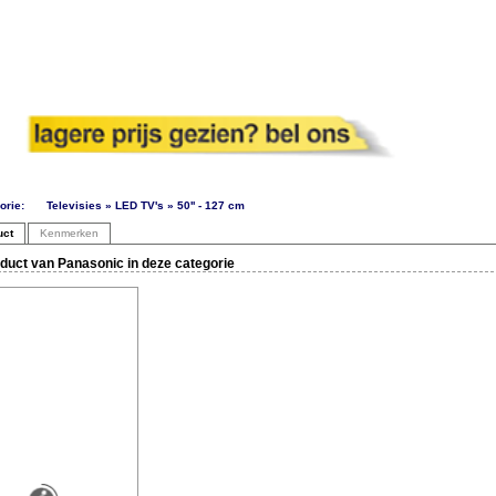
orie:
Televisies » LED TV's » 50'' - 127 cm
uct
Kenmerken
duct van Panasonic in deze categorie