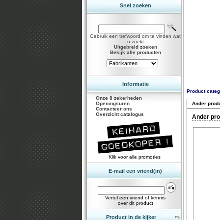
Snel zoeken
Gebruik een trefwoord om te vinden wat
u zoekt
Uitgebreid zoeken
Bekijk alle producten
Informatie
Product categ
Onze 8 zekerheden
Openingsuren
Ander prod
Contacteer ons
Overzicht catalogus
Ander pro
Klik voor alle promoties
E-mail een vriend(in)
Vertel een vriend of kennis
over dit product
Product in de kijker