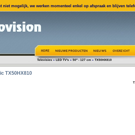
 niet mogelijk, we werken momenteel enkel op afspraak en blijven telefo
Televisies
»
LED TV's
»
50'' - 127 cm
»
TX50HX810
ic
TX50HX810
T