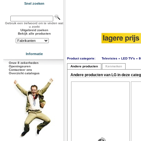
Snel zoeken
Gebruik een trefwoord om te vinden wat
u zoekt
Uitgebreid zoeken
Bekijk alle producten
Informatie
Product categorie:
Televisies » LED TV's » 8
Onze 8 zekerheden
Openingsuren
Andere producten
Kenmerken
Contacteer ons
Overzicht catalogus
Andere producten van LG in deze categ