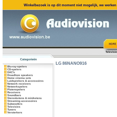
Winkelbezoek is op dit moment niet mogelijk, we werken m
Televisi
Categorieën
LG
86NANO916
Blu-ray-spelers
CD-spelers
DAC's
Draadloze speakers
Home cinema sets
Luidsprekers & accessoires
Netwerk receivers
Netwerkspelers
Platenspelers
Receivers
Soundbars
Stereoketens & miniketens
Streaming accessoires
Subwoofers
Televisies
Tuners
Versterkers