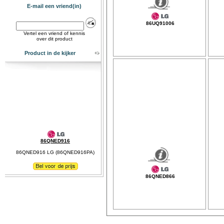
E-mail een vriend(in)
86UQ91006
Vertel een vriend of kennis
over dit product
Product in de kijker
86QNED916
86QNED916 LG (86QNED916PA)
86QNED866