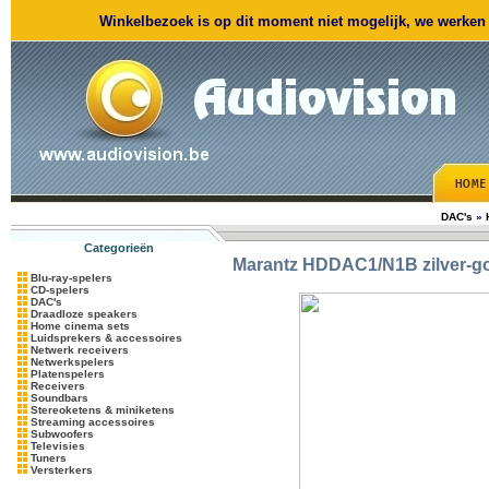
Winkelbezoek is op dit moment niet mogelijk, we werken m
DAC's
»
Categorieën
Marantz
HDDAC1/N1B zilver-g
Blu-ray-spelers
CD-spelers
DAC's
Draadloze speakers
Home cinema sets
Luidsprekers & accessoires
Netwerk receivers
Netwerkspelers
Platenspelers
Receivers
Soundbars
Stereoketens & miniketens
Streaming accessoires
Subwoofers
Televisies
Tuners
Versterkers