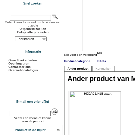
Snel zoeken
Gebruik een trefwoord om te vinden wat
u zoekt
Uitgebreid zoeken
Bekijk alle producten
Informatie
Klik voor een vergroting
Onze 8 zekerheden
Product categorie:
DAC's
Openingsuren
Contacteer ons
Ander product
Kenmerken
Overzicht catalogus
Ander product van M
E-mail een vriend(in)
Vertel een vriend of kennis
over dit product
Product in de kijker