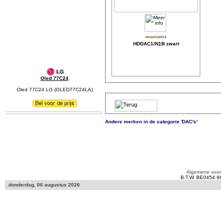
HDDAC1/N1B zwart
Oled 77C24
Oled 77C24 LG (OLED77C24LA)
Andere merken in de categorie 'DAC's'
Algemene voo
B.T.W. BE0454.9
donderdag, 06 augustus 2026