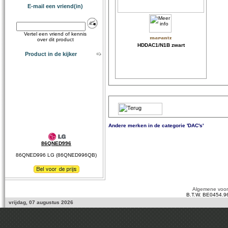
E-mail een vriend(in)
Vertel een vriend of kennis
over dit product
HDDAC1/N1B zwart
Product in de kijker
Andere merken in de categorie 'DAC's'
86QNED996
86QNED996 LG (86QNED996QB)
Algemene voo
B.T.W. BE0454.9
vrijdag, 07 augustus 2026