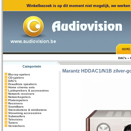
Winkelbezoek is op dit moment niet mogelijk, we werken m
DAC's
»
Categorieën
Marantz
HDDAC1/N1B zilver-g
Blu-ray-spelers
CD-spelers
DAC's
Draadloze speakers
Home cinema sets
Luidsprekers & accessoires
Netwerk receivers
Netwerkspelers
Platenspelers
Receivers
Soundbars
Stereoketens & miniketens
Streaming accessoires
Subwoofers
Televisies
Tuners
Versterkers