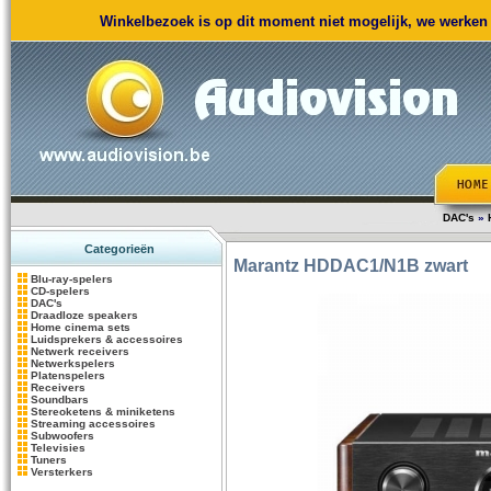
Winkelbezoek is op dit moment niet mogelijk, we werken m
DAC's
»
Categorieën
Marantz
HDDAC1/N1B zwart
Blu-ray-spelers
CD-spelers
DAC's
Draadloze speakers
Home cinema sets
Luidsprekers & accessoires
Netwerk receivers
Netwerkspelers
Platenspelers
Receivers
Soundbars
Stereoketens & miniketens
Streaming accessoires
Subwoofers
Televisies
Tuners
Versterkers