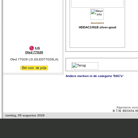
HDDAC1/N1B zilver-goud
Oled 77G26
Oled 77G26 LG (OLED77G26LA)
Andere merken in de categorie 'DAC's'
Algemene voo
B.T.W. BE0454.9
zondag, 09 augustus 2026