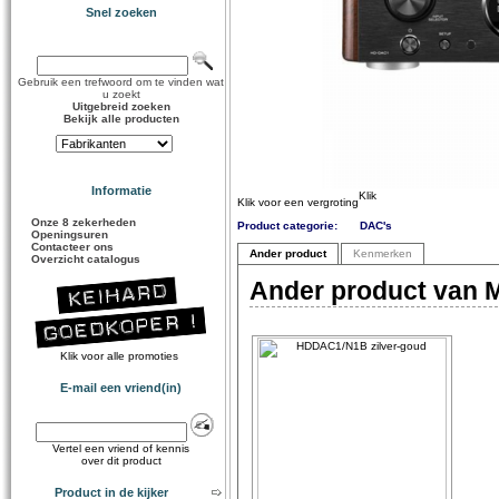
Snel zoeken
Gebruik een trefwoord om te vinden wat
u zoekt
Uitgebreid zoeken
Bekijk alle producten
Informatie
Klik voor een vergroting
Onze 8 zekerheden
Product categorie:
DAC's
Openingsuren
Contacteer ons
Ander product
Kenmerken
Overzicht catalogus
Ander product van M
Klik voor alle promoties
E-mail een vriend(in)
Vertel een vriend of kennis
over dit product
Product in de kijker