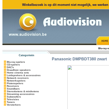
Winkelbezoek is op dit moment niet mogelijk, we werken m
Blu-ray-
Categorieën
Panasonic
DMPBDT380 zwart
Blu-ray-spelers
CD-spelers
DAC's
Draadloze speakers
Home cinema sets
Luidsprekers & accessoires
Netwerk receivers
Netwerkspelers
Platenspelers
Receivers
Soundbars
Stereoketens & miniketens
Streaming accessoires
Subwoofers
Televisies
Tuners
Versterkers