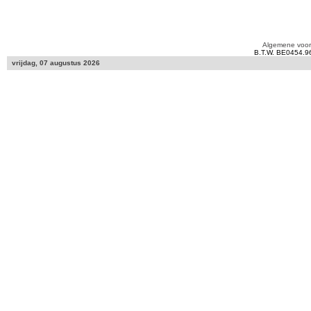
Algemene voo
B.T.W. BE0454.9
vrijdag, 07 augustus 2026