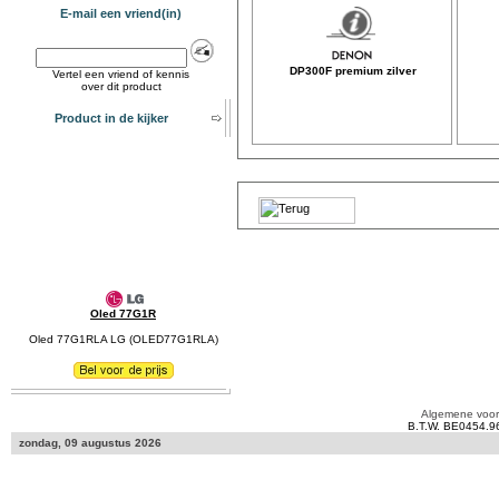
E-mail een vriend(in)
DP300F premium zilver
Vertel een vriend of kennis
over dit product
Product in de kijker
Oled 77G1R
Oled 77G1RLA LG (OLED77G1RLA)
Algemene voo
B.T.W. BE0454.9
zondag, 09 augustus 2026