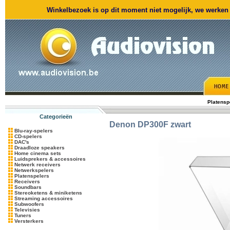
Winkelbezoek is op dit moment niet mogelijk, we werken m
Platensp
Categorieën
Denon
DP300F zwart
Blu-ray-spelers
CD-spelers
DAC's
Draadloze speakers
Home cinema sets
Luidsprekers & accessoires
Netwerk receivers
Netwerkspelers
Platenspelers
Receivers
Soundbars
Stereoketens & miniketens
Streaming accessoires
Subwoofers
Televisies
Tuners
Versterkers