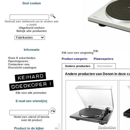
Snel zoeken
Gebruik een trefwoord om te vinden wat
u zoekt
Uitgebreid zoeken
Bekijk alle producten
Informatie
Klik voor een vergroting
Onze 8 zekerheden
Product categorie:
Platenspelers
Openingsuren
Contacteer ons
Andere producten
Kenmerken
Overzicht catalogus
Andere producten van Denon in deze c
Klik voor alle promoties
E-mail een vriend(in)
Vertel een vriend of kennis
over dit product
Product in de kijker