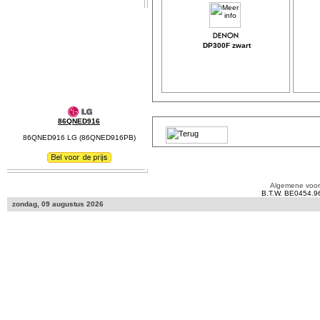
DP300F zwart
86QNED916
86QNED916 LG (86QNED916PB)
Algemene voo
B.T.W. BE0454.9
zondag, 09 augustus 2026