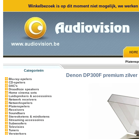
Winkelbezoek is op dit moment niet mogelijk, we werken m
Platensp
Categorieën
Denon
DP300F premium zilver
Blu-ray-spelers
CD-spelers
DAC's
Draadloze speakers
Home cinema sets
Luidsprekers & accessoires
Netwerk receivers
Netwerkspelers
Platenspelers
Receivers
Soundbars
Stereoketens & miniketens
Streaming accessoires
Subwoofers
Televisies
Tuners
Versterkers