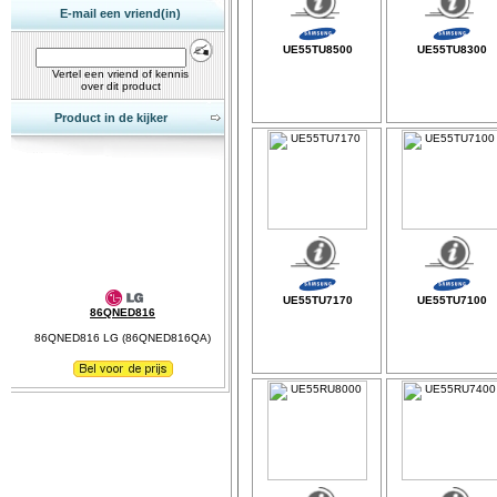
E-mail een vriend(in)
UE55TU8500
UE55TU8300
Vertel een vriend of kennis
over dit product
Product in de kijker
UE55TU7170
UE55TU7100
86QNED816
86QNED816 LG (86QNED816QA)