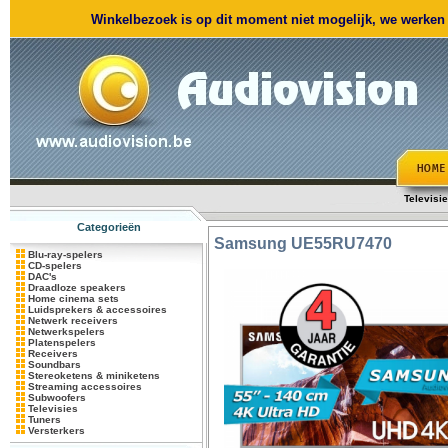
Winkelbezoek is op dit moment niet mogelijk, we werken m
Televisi
Categorieën
Samsung
UE55RU7470
Blu-ray-spelers
CD-spelers
DAC's
Draadloze speakers
Home cinema sets
Luidsprekers & accessoires
Netwerk receivers
Netwerkspelers
Platenspelers
Receivers
Soundbars
Stereoketens & miniketens
Streaming accessoires
Subwoofers
Televisies
Tuners
Versterkers