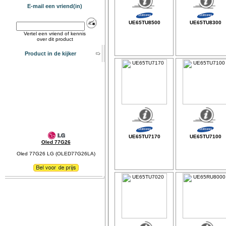
E-mail een vriend(in)
UE65TU8500
UE65TU8300
Vertel een vriend of kennis
over dit product
Product in de kijker
UE65TU7170
UE65TU7100
Oled 77G26
Oled 77G26 LG (OLED77G26LA)