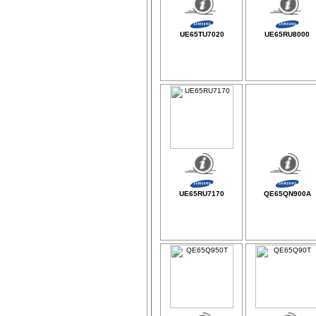
UE65TU7020
UE65RU8000
UE65RU7170
QE65QN900A