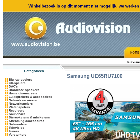
Winkelbezoek is op dit moment niet mogelijk, we werken m
Televisi
Categorieën
Samsung
UE65RU7100
Blu-ray-spelers
CD-spelers
DAC's
Draadloze speakers
Home cinema sets
Luidsprekers & accessoires
Netwerk receivers
Netwerkspelers
Platenspelers
Receivers
Soundbars
Stereoketens & miniketens
Streaming accessoires
Subwoofers
Televisies
Tuners
Versterkers