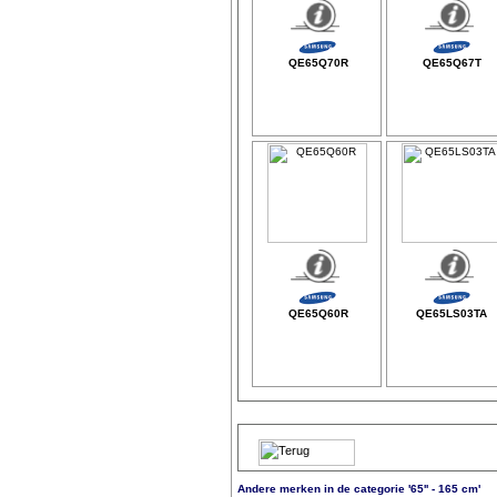
QE65Q70R
QE65Q67T
QE65Q60R
QE65LS03TA
Andere merken in de categorie '65'' - 165 cm'