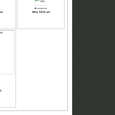
rt
Minx S315 wit
t