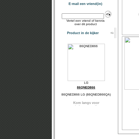
E-mail een vriend(in)
Vertel een vriend of kennis
over dit product
Product in de kijker
86QNED866
86QNED866 LG (86QNED866QA)