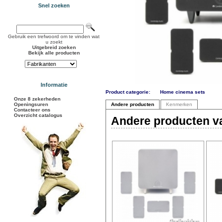
Snel zoeken
Gebruik een trefwoord om te vinden wat
u zoekt
Uitgebreid zoeken
Bekijk alle producten
Informatie
Product categorie:
Home cinema sets
Onze 8 zekerheden
Openingsuren
Andere producten
Kenmerken
Contacteer ons
Overzicht catalogus
Andere producten va