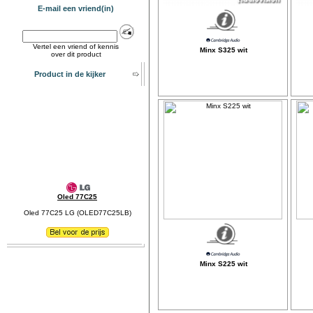
E-mail een vriend(in)
Vertel een vriend of kennis
Minx S325 wit
over dit product
Product in de kijker
Oled 77C25
Oled 77C25 LG (OLED77C25LB)
Minx S225 wit