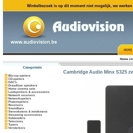
Winkelbezoek is op dit moment niet mogelijk, we werken m
Home ci
Categorieën
Cambridge Audio
Minx S325 zw
Blu-ray-spelers
CD-spelers
DAC's
Draadloze speakers
Home cinema sets
Luidsprekers & accessoires
Netwerk receivers
Netwerkspelers
Platenspelers
Receivers
Soundbars
Stereoketens & miniketens
Streaming accessoires
Subwoofers
Televisies
Tuners
Versterkers