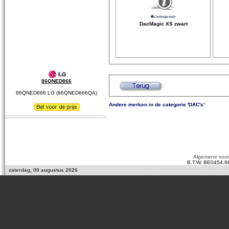
DacMagic XS zwart
86QNED866
86QNED866 LG (86QNED866QA)
Andere merken in de categorie 'DAC's'
Algemene voo
B.T.W. BE0454.9
zaterdag, 08 augustus 2026