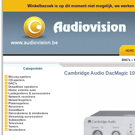
Winkelbezoek is op dit moment niet mogelijk, we werken m
DAC's
»
Categorieën
Cambridge Audio
DacMagic 100
Blu-ray-spelers
CD-spelers
DAC's
Draadloze speakers
Home cinema sets
Luidsprekers & accessoires
Netwerk receivers
Netwerkspelers
Platenspelers
Receivers
Soundbars
Stereoketens & miniketens
Streaming accessoires
Subwoofers
Televisies
Tuners
Versterkers