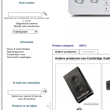
Snel zoeken
Gebruik een trefwoord om te vinden wat
u zoekt
Uitgebreid zoeken
Bekijk alle producten
Informatie
Product categorie:
DAC's
Onze 8 zekerheden
Openingsuren
Andere producten
Kenmerken
Contacteer ons
Overzicht catalogus
Andere producten van Cambridge Audio
E-mail een vriend(in)
Vertel een vriend of kennis
over dit product
Product in de kijker