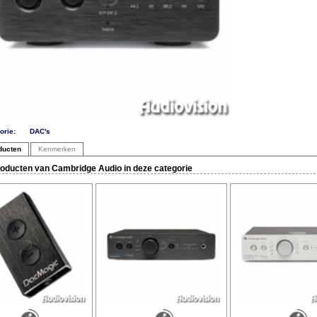
orie:
DAC's
ducten
Kenmerken
oducten van Cambridge Audio in deze categorie