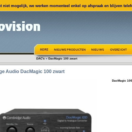
 niet mogelijk, we werken momenteel enkel op afspraak en blijven telefo
DAC's
»
DacMagic 100 zwart
ge Audio
DacMagic 100 zwart
DacMagic 100