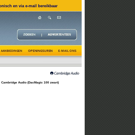
nisch en via e-mail bereikbaar
 Cambridge Audio (DacMagic 100 zwart)