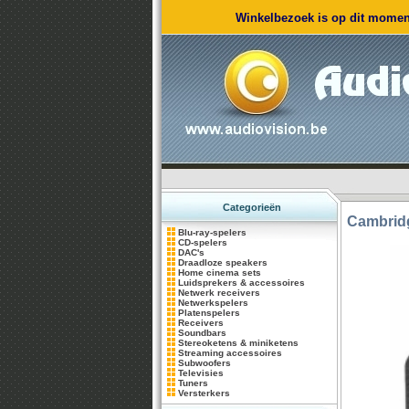
Winkelbezoek is op dit moment
Categorieën
Cambrid
Blu-ray-spelers
CD-spelers
DAC's
Draadloze speakers
Home cinema sets
Luidsprekers & accessoires
Netwerk receivers
Netwerkspelers
Platenspelers
Receivers
Soundbars
Stereoketens & miniketens
Streaming accessoires
Subwoofers
Televisies
Tuners
Versterkers