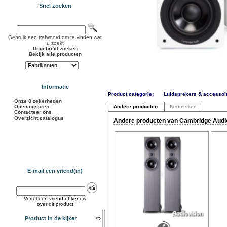
Snel zoeken
Gebruik een trefwoord om te vinden wat
u zoekt
Uitgebreid zoeken
Bekijk alle producten
Informatie
Product categorie:
Luidsprekers & accessoi
Onze 8 zekerheden
Openingsuren
Andere producten
Kenmerken
Contacteer ons
Overzicht catalogus
Andere producten van Cambridge Audio
E-mail een vriend(in)
Vertel een vriend of kennis
over dit product
Product in de kijker