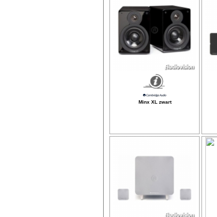
Minx XL zwart