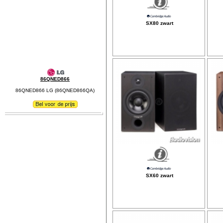
SX80 zwart
86QNED866
86QNED866 LG (86QNED866QA)
SX60 zwart