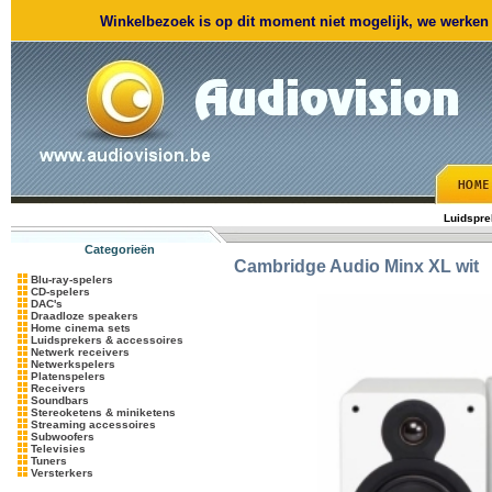
Winkelbezoek is op dit moment niet mogelijk, we werken m
Luidspre
Categorieën
Cambridge Audio
Minx XL wit
Blu-ray-spelers
CD-spelers
DAC's
Draadloze speakers
Home cinema sets
Luidsprekers & accessoires
Netwerk receivers
Netwerkspelers
Platenspelers
Receivers
Soundbars
Stereoketens & miniketens
Streaming accessoires
Subwoofers
Televisies
Tuners
Versterkers