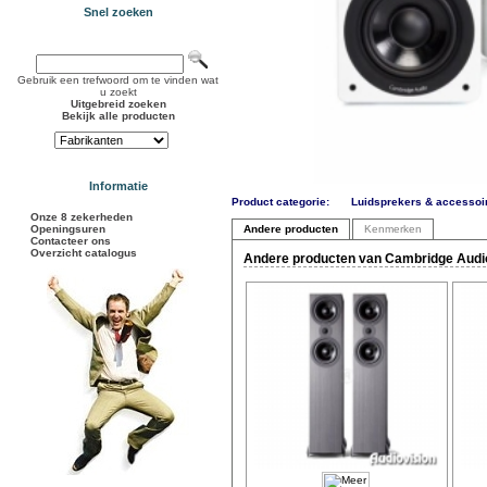
Snel zoeken
Gebruik een trefwoord om te vinden wat
u zoekt
Uitgebreid zoeken
Bekijk alle producten
Informatie
Product categorie:
Luidsprekers & accessoi
Onze 8 zekerheden
Openingsuren
Andere producten
Kenmerken
Contacteer ons
Overzicht catalogus
Andere producten van Cambridge Audio