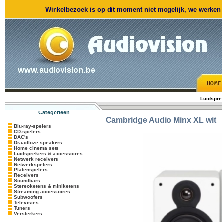
Winkelbezoek is op dit moment niet mogelijk, we werken m
Luidspre
Categorieën
Cambridge Audio
Minx XL wit
Blu-ray-spelers
CD-spelers
DAC's
Draadloze speakers
Home cinema sets
Luidsprekers & accessoires
Netwerk receivers
Netwerkspelers
Platenspelers
Receivers
Soundbars
Stereoketens & miniketens
Streaming accessoires
Subwoofers
Televisies
Tuners
Versterkers