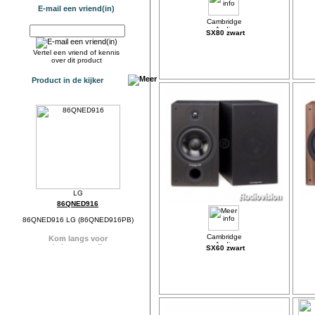
E-mail een vriend(in)
SX80 zwart
Vertel een vriend of kennis
over dit product
Product in de kijker
86QNED916
86QNED916 LG (86QNED916PB)
SX60 zwart