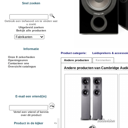
Snel zoeken
Gebruik een trefwoord om te vinden wat
u zoekt
Uitgebreid zoeken
Bekijk alle producten
Informatie
Product categorie:
Luidsprekers & accessoi
Onze 8 zekerheden
Openingsuren
Andere producten
Kenmerken
Contacteer ons
Overzicht catalogus
Andere producten van Cambridge Audio
E-mail een vriend(in)
Vertel een vriend of kennis
over dit product
Product in de kijker