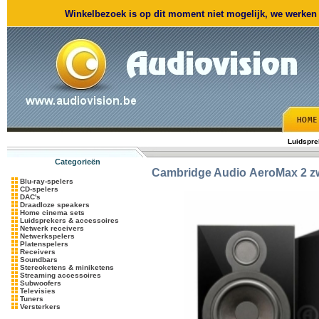
Winkelbezoek is op dit moment niet mogelijk, we werken m
Luidspre
Categorieën
Cambridge Audio
AeroMax 2 z
Blu-ray-spelers
CD-spelers
DAC's
Draadloze speakers
Home cinema sets
Luidsprekers & accessoires
Netwerk receivers
Netwerkspelers
Platenspelers
Receivers
Soundbars
Stereoketens & miniketens
Streaming accessoires
Subwoofers
Televisies
Tuners
Versterkers