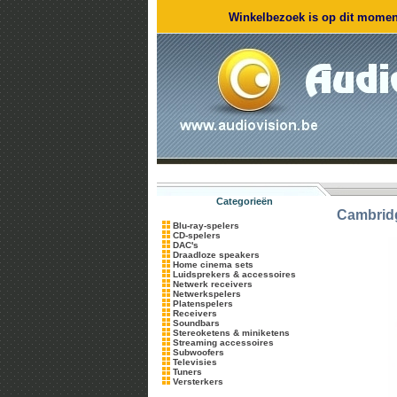
Winkelbezoek is op dit moment
Categorieën
Cambrid
Blu-ray-spelers
CD-spelers
DAC's
Draadloze speakers
Home cinema sets
Luidsprekers & accessoires
Netwerk receivers
Netwerkspelers
Platenspelers
Receivers
Soundbars
Stereoketens & miniketens
Streaming accessoires
Subwoofers
Televisies
Tuners
Versterkers