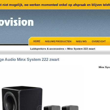
 niet mogelijk, we werken momenteel enkel op afspraak en blijven telefo
Luidsprekers & accessoires
»
Minx System 222 zwart
ge Audio
Minx System 222 zwart
Minx Sys