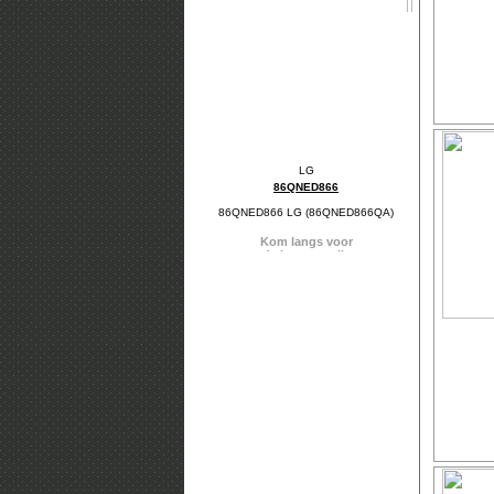
86QNED866
86QNED866 LG (86QNED866QA)