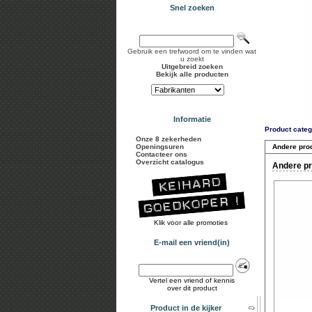
Snel zoeken
Gebruik een trefwoord om te vinden wat
u zoekt
Uitgebreid zoeken
Bekijk alle producten
Informatie
Product categ
Onze 8 zekerheden
Openingsuren
Andere pro
Contacteer ons
Overzicht catalogus
Andere pr
Klik voor alle promoties
E-mail een vriend(in)
Vertel een vriend of kennis
over dit product
Product in de kijker