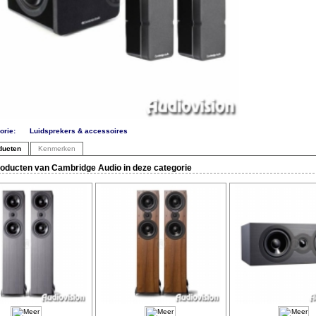
orie:
Luidsprekers & accessoires
ducten
Kenmerken
oducten van Cambridge Audio in deze categorie