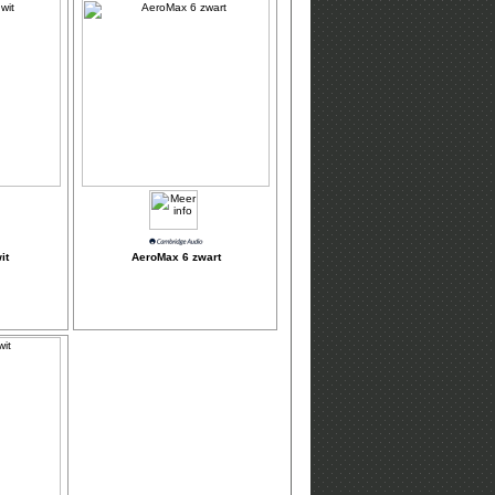
it
AeroMax 6 zwart