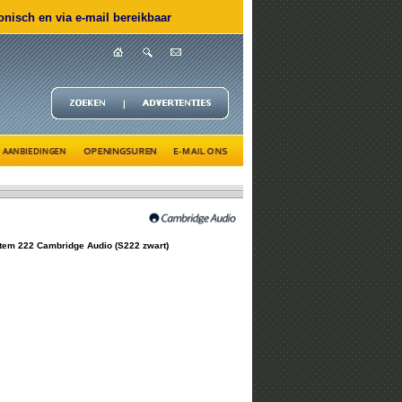
nisch en via e-mail bereikbaar
tem 222 Cambridge Audio (S222 zwart)