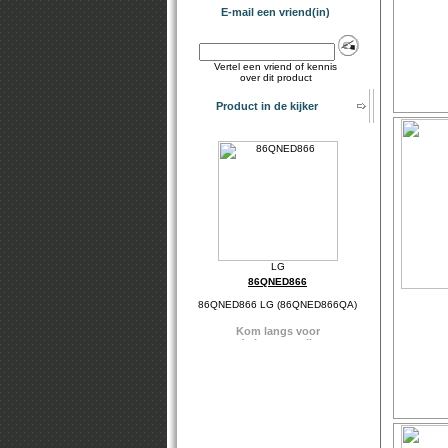
E-mail een vriend(in)
Vertel een vriend of kennis
over dit product
Product in de kijker
86QNED866
86QNED866 LG (86QNED866QA)