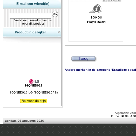
E-mail een vriend(in)
Vertel een vriend of kennis
Play:5 zwart
over dit product
Product in de kijker
Andere merken in de categorie 'Draadloze spea
86QNED916
86QNED916 LG (86QNED916PB)
Algemene voo
B.T.W. BE0454.9
zondag, 09 augustus 2026