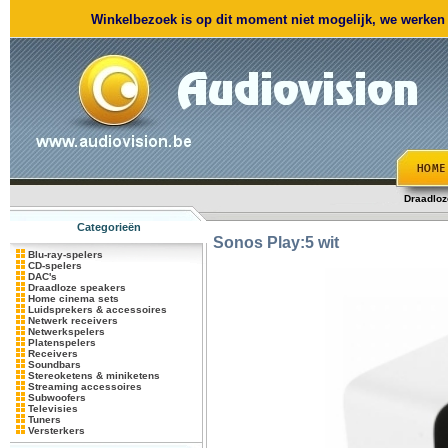
Winkelbezoek is op dit moment niet mogelijk, we werken m
Draadloz
Categorieën
Sonos
Play:5 wit
Blu-ray-spelers
CD-spelers
DAC's
Draadloze speakers
Home cinema sets
Luidsprekers & accessoires
Netwerk receivers
Netwerkspelers
Platenspelers
Receivers
Soundbars
Stereoketens & miniketens
Streaming accessoires
Subwoofers
Televisies
Tuners
Versterkers