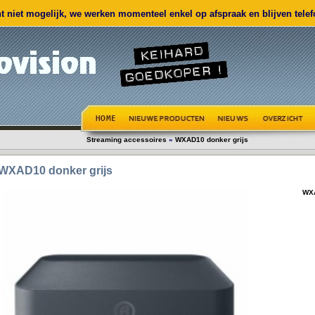
 niet mogelijk, we werken momenteel enkel op afspraak en blijven telefo
Streaming accessoires
»
WXAD10 donker grijs
WXAD10 donker grijs
WXA