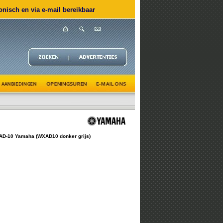
nisch en via e-mail bereikbaar
D-10 Yamaha (WXAD10 donker grijs)