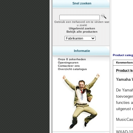
Snel zoeken
Gebruik een trefwoord om te vinden wat
u zoekt
Uitgebreid zoeken
Bekijk alle producten
Informatie
Product categ
Onze 8 zekerheden
Openingsuren
Kenmerken
Contacteer ons
Overzicht catalogus
Product 
Yamaha W
De Yamaha
toevoegen
functies 
uitgerust
MusicCast
WXAD-10 