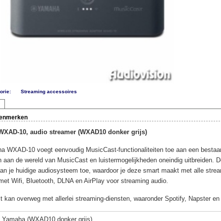
orie:
Streaming accessoires
kenmerken
XAD-10, audio streamer (WXAD10 donker grijs)
 WXAD-10 voegt eenvoudig MusicCast-functionaliteiten toe aan een besta
 aan de wereld van MusicCast en luistermogelijkheden oneindig uitbreiden. 
aan je huidige audiosysteem toe, waardoor je deze smart maakt met alle stre
 met Wifi, Bluetooth, DLNA en AirPlay voor streaming audio.
 kan overweg met allerlei streaming-diensten, waaronder Spotify, Napster e
Yamaha (WXAD10 donker grijs)