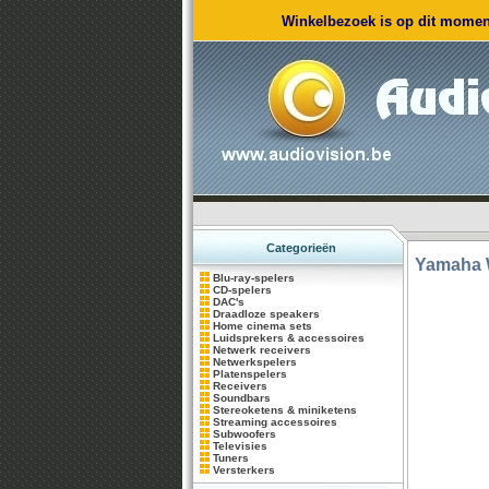
Winkelbezoek is op dit moment
Categorieën
Yamaha
Blu-ray-spelers
CD-spelers
DAC's
Draadloze speakers
Home cinema sets
Luidsprekers & accessoires
Netwerk receivers
Netwerkspelers
Platenspelers
Receivers
Soundbars
Stereoketens & miniketens
Streaming accessoires
Subwoofers
Televisies
Tuners
Versterkers