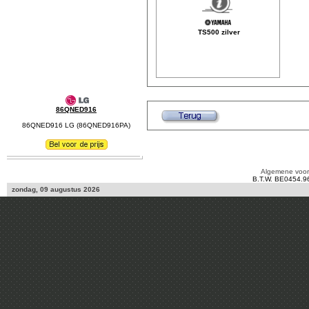
TS500 zilver
86QNED916
86QNED916 LG (86QNED916PA)
Algemene voo
B.T.W. BE0454.9
zondag, 09 augustus 2026