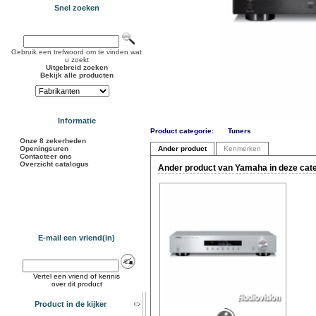
Snel zoeken
Gebruik een trefwoord om te vinden wat
u zoekt
Uitgebreid zoeken
Bekijk alle producten
Informatie
Product categorie:
Tuners
Onze 8 zekerheden
Openingsuren
Ander product
Kenmerken
Contacteer ons
Overzicht catalogus
Ander product van Yamaha in deze cat
E-mail een vriend(in)
Vertel een vriend of kennis
over dit product
Product in de kijker