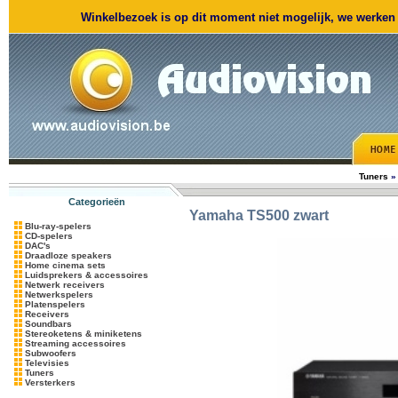
Winkelbezoek is op dit moment niet mogelijk, we werken m
Tuners
Categorieën
Yamaha
TS500 zwart
Blu-ray-spelers
CD-spelers
DAC's
Draadloze speakers
Home cinema sets
Luidsprekers & accessoires
Netwerk receivers
Netwerkspelers
Platenspelers
Receivers
Soundbars
Stereoketens & miniketens
Streaming accessoires
Subwoofers
Televisies
Tuners
Versterkers